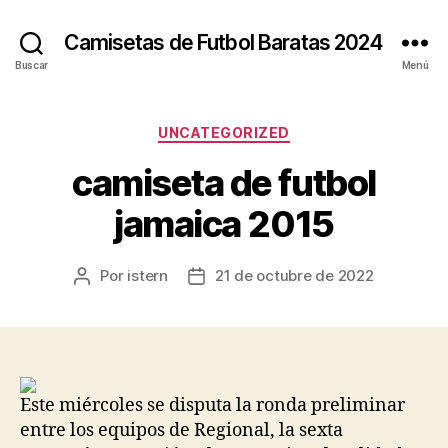
Camisetas de Futbol Baratas 2024
Buscar
Menú
Categorías
UNCATEGORIZED
camiseta de futbol
jamaica 2015
Por
istern
21 de octubre de 2022
Autor
Fecha
de
de
la
la
entrada
entrada
Este miércoles se disputa la ronda preliminar
entre los equipos de Regional, la sexta