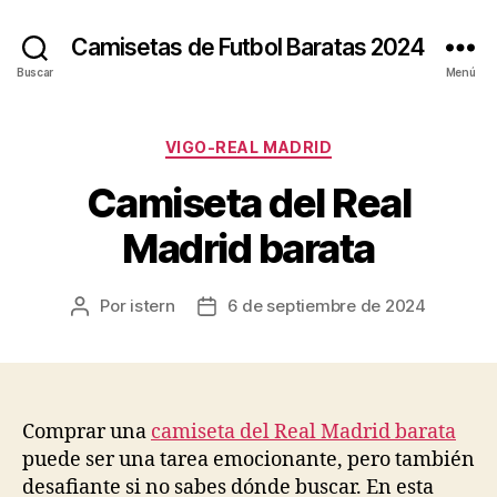
Camisetas de Futbol Baratas 2024
Buscar
Menú
Categorías
VIGO-REAL MADRID
Camiseta del Real
Madrid barata
Por
istern
6 de septiembre de 2024
Autor
Fecha
de
de
la
la
entrada
entrada
Comprar una
camiseta del Real Madrid barata
puede ser una tarea emocionante, pero también
desafiante si no sabes dónde buscar. En esta