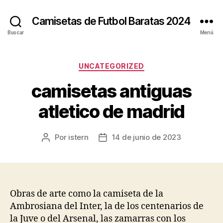
Camisetas de Futbol Baratas 2024
Buscar
Menú
Categorías
UNCATEGORIZED
camisetas antiguas
atletico de madrid
Por
istern
14 de junio de 2023
Autor
Fecha
de
de
la
la
entrada
entrada
Obras de arte como la camiseta de la
Ambrosiana del Inter, la de los centenarios de
la Juve o del Arsenal, las zamarras con los