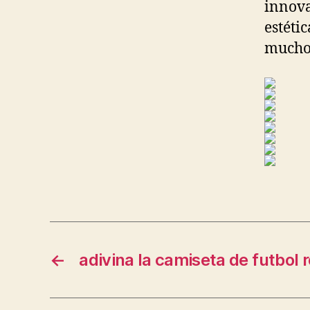
innova
estéti
mucho 
←
adivina la camiseta de futbol