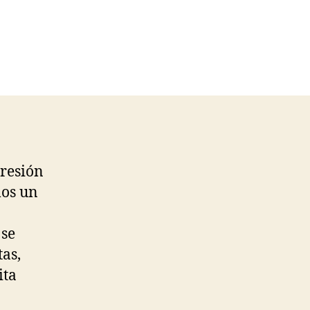
presión
os un
 se
tas,
ita