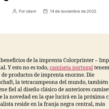
Por
istern
14 de noviembre de 2022
Autor
Fecha
de
de
la
la
entrada
entrada
 beneficios de la imprenta Colorprinter – Im
al. Y esto no es todo,
camiseta portugal
tenem
o de productos de imprenta enorme. Die
haft, la tetracampeona del mundo, también
ne fiel al diseño clásico de anteriores camise
 la novedad en la que lucirá en la próxima c
lista reside en la franja negra central, más