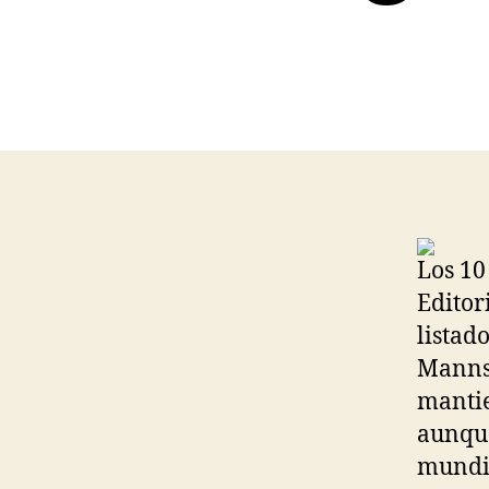
Los 10
Editori
listad
Mannsc
mantie
aunque
mundia