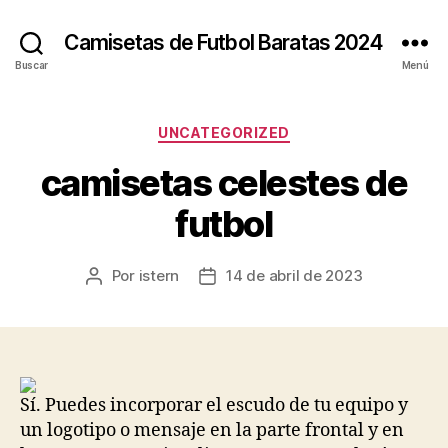
Camisetas de Futbol Baratas 2024
Buscar
Menú
Categorías
UNCATEGORIZED
camisetas celestes de
futbol
Por
istern
14 de abril de 2023
Autor
Fecha
de
de
la
la
entrada
entrada
Sí. Puedes incorporar el escudo de tu equipo y
un logotipo o mensaje en la parte frontal y en