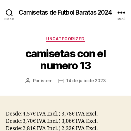
Camisetas de Futbol Baratas 2024
Buscar
Menú
Categorías
UNCATEGORIZED
camisetas con el
numero 13
Por
istern
14 de julio de 2023
Autor
Fecha
de
de
la
la
entrada
entrada
Desde:4,57€ IVA Incl.( 3,78€ IVA Excl.
Desde:3,70€ IVA Incl.( 3,06€ IVA Excl.
Desde:2,81€ IVA Incl.( 2,32€ IVA Excl.