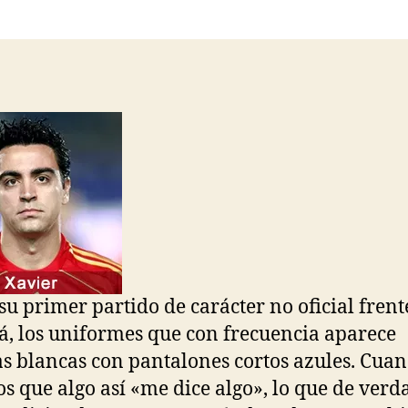
la
la
entrada
entrada
su primer partido de carácter no oficial frent
, los uniformes que con frecuencia aparece
s blancas con pantalones cortos azules. Cua
s que algo así «me dice algo», lo que de verd