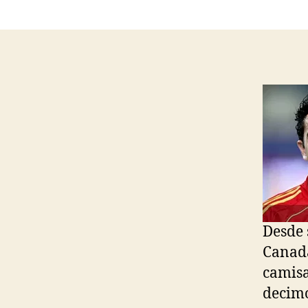
Desde 
Canadá
camisa
decimo