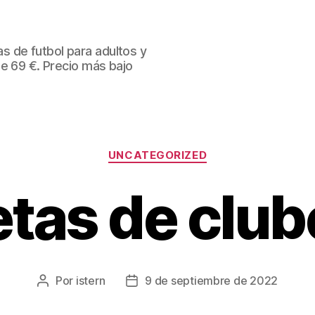
 de futbol para adultos y
de 69 €. Precio más bajo
Categorías
UNCATEGORIZED
tas de clu
Por
istern
9 de septiembre de 2022
Autor
Fecha
de
de