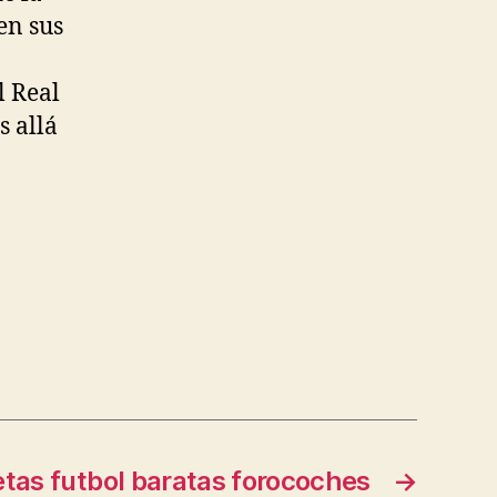
en sus
l Real
s allá
tas futbol baratas forocoches
→