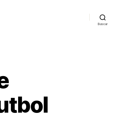
Buscar
e
utbol