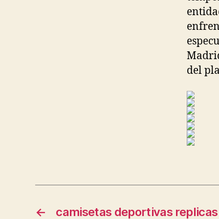
entida
enfren
especu
Madrid
del pl
←
camisetas deportivas replicas