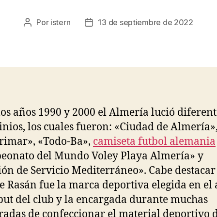
Por
istern
13 de septiembre de 2022
Autor
Fecha
de
de
la
la
entrada
entrada
los años 1990 y 2000 el Almería lució diferent
inios, los cuales fueron: «Ciudad de Almería»
rimar», «Todo-Ba»,
camiseta futbol alemania
eonato del Mundo Voley Playa Almería» y
ión de Servicio Mediterráneo». Cabe destacar
 Rasán fue la marca deportiva elegida en el
but del club y la encargada durante muchas
adas de confeccionar el material deportivo d