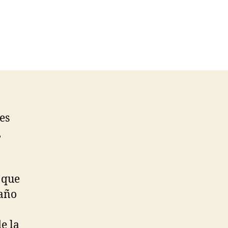
es
,
 que
 año
e la