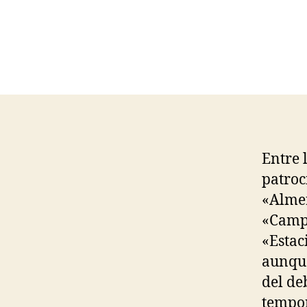
Entre 
patroc
«Alme
«Camp
«Estac
aunque
del de
tempor