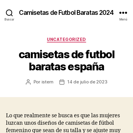
Camisetas de Futbol Baratas 2024
Buscar
Menú
Categorías
UNCATEGORIZED
camisetas de futbol
baratas españa
Por
istern
14 de julio de 2023
Autor
Fecha
de
de
la
la
entrada
entrada
Lo que realmente se busca es que las mujeres
luzcan unos diseños de camisetas de fútbol
femenino que sean de su talla y se ajuste muy