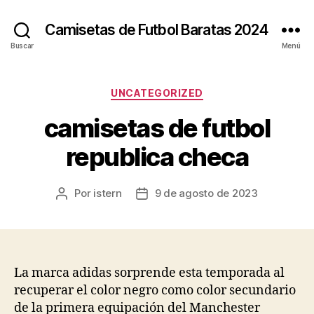
Camisetas de Futbol Baratas 2024
Buscar
Menú
Categorías
UNCATEGORIZED
camisetas de futbol
republica checa
Por
istern
9 de agosto de 2023
Autor
Fecha
de
de
la
la
entrada
entrada
La marca adidas sorprende esta temporada al
recuperar el color negro como color secundario
de la primera equipación del Manchester