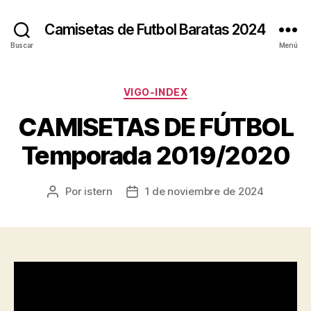
Camisetas de Futbol Baratas 2024
Buscar
Menú
Categorías
VIGO-INDEX
CAMISETAS DE FÚTBOL
Temporada 2019/2020
Por
istern
1 de noviembre de 2024
Autor
Fecha
de
de
la
la
entrada
entrada