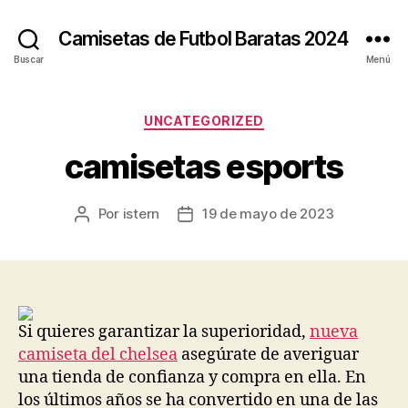
Camisetas de Futbol Baratas 2024
Buscar
Menú
Categorías
UNCATEGORIZED
camisetas esports
Por
istern
19 de mayo de 2023
Autor
Fecha
de
de
la
la
entrada
entrada
Si quieres garantizar la superioridad,
nueva
camiseta del chelsea
asegúrate de averiguar
una tienda de confianza y compra en ella. En
los últimos años se ha convertido en una de las