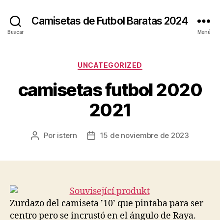
Camisetas de Futbol Baratas 2024
Buscar
Menú
Categorías
UNCATEGORIZED
camisetas futbol 2020
2021
Por
istern
15 de noviembre de 2023
Autor
Fecha
de
de
la
la
entrada
entrada
Zurdazo del camiseta ’10’ que pintaba para ser
centro pero se incrustó en el ángulo de Raya.