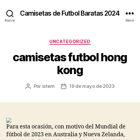
Camisetas de Futbol Baratas 2024
Buscar
Menú
Categorías
UNCATEGORIZED
camisetas futbol hong
kong
Por
istern
19 de mayo de 2023
Autor
Fecha
de
de
la
la
entrada
entrada
Para esta ocasión, con motivo del Mundial de
fútbol de 2023 en Australia y Nueva Zelanda,