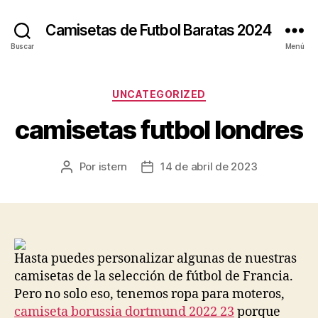
Camisetas de Futbol Baratas 2024
Buscar
Menú
Categorías
UNCATEGORIZED
camisetas futbol londres
Por
istern
14 de abril de 2023
Autor
Fecha
de
de
la
la
entrada
entrada
Hasta puedes personalizar algunas de nuestras
camisetas de la selección de fútbol de Francia.
Pero no solo eso, tenemos ropa para moteros,
camiseta borussia dortmund 2022 23
porque