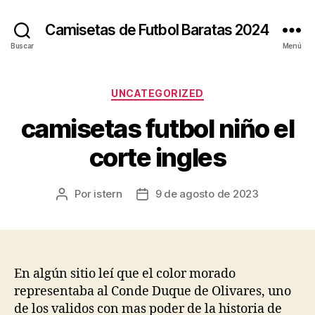
Camisetas de Futbol Baratas 2024
Buscar
Menú
Categorías
UNCATEGORIZED
camisetas futbol niño el
corte ingles
Por
istern
9 de agosto de 2023
Autor
Fecha
de
de
la
la
entrada
entrada
En algún sitio leí que el color morado
representaba al Conde Duque de Olivares, uno
de los validos con mas poder de la historia de