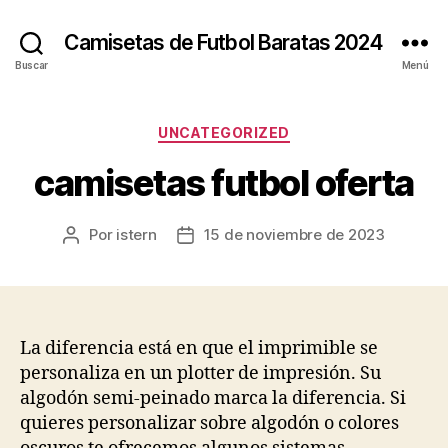
Camisetas de Futbol Baratas 2024
Buscar
Menú
Categorías
UNCATEGORIZED
camisetas futbol oferta
Por
istern
15 de noviembre de 2023
Autor
Fecha
de
de
la
la
entrada
entrada
La diferencia está en que el imprimible se
personaliza en un plotter de impresión. Su
algodón semi-peinado marca la diferencia. Si
quieres personalizar sobre algodón o colores