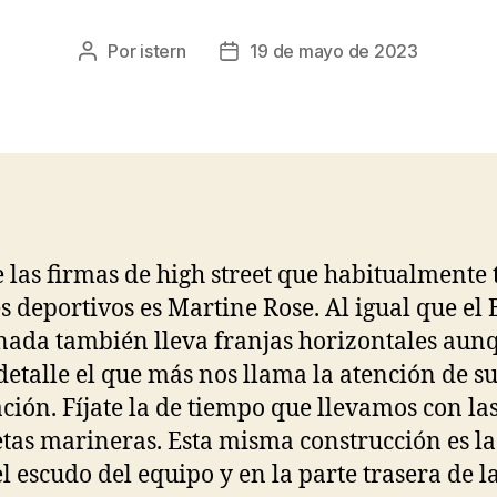
Por
istern
19 de mayo de 2023
Autor
Fecha
de
de
la
la
entrada
entrada
 las firmas de high street que habitualmente 
s deportivos es Martine Rose. Al igual que el 
nada también lleva franjas horizontales aun
 detalle el que más nos llama la atención de s
ción. Fíjate la de tiempo que llevamos con la
tas marineras. Esta misma construcción es la
el escudo del equipo y en la parte trasera de l