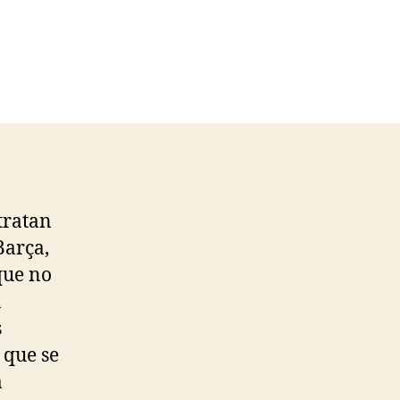
tratan
Barça,
que no
u
s
 que se
a