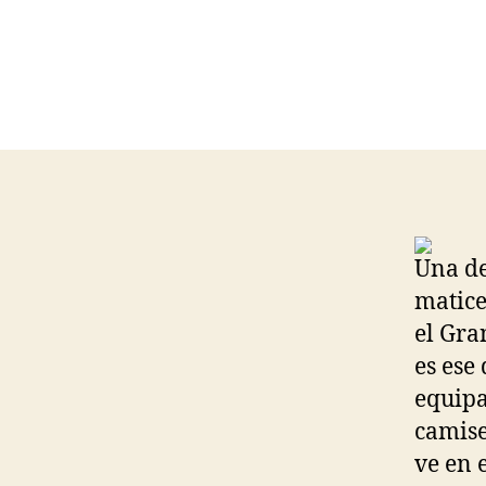
Una de
matice
el Gra
es ese
equipa
camise
ve en 