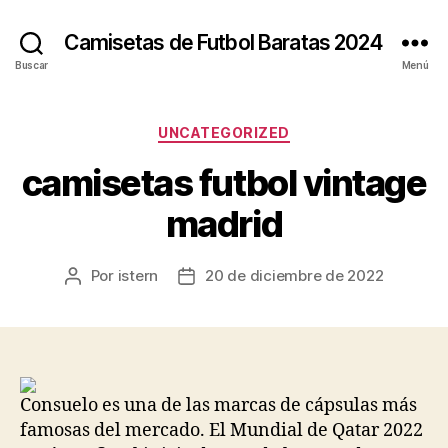
Camisetas de Futbol Baratas 2024
Buscar
Menú
Categorías
UNCATEGORIZED
camisetas futbol vintage
madrid
Por
istern
20 de diciembre de 2022
Autor
Fecha
de
de
la
la
entrada
entrada
Consuelo es una de las marcas de cápsulas más
famosas del mercado. El Mundial de Qatar 2022