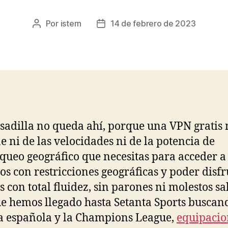
Por
istern
14 de febrero de 2023
Autor
Fecha
de
de
la
la
entrada
entrada
esadilla no queda ahí, porque una VPN gratis 
e ni de las velocidades ni de la potencia de
queo geográfico que necesitas para acceder a
ios con restricciones geográficas y poder disfr
s con total fluidez, sin parones ni molestos sal
 hemos llegado hasta Setanta Sports buscan
a española y la Champions League,
equipacio