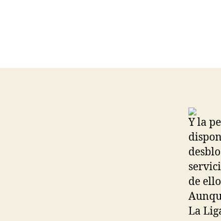
Y la p
dispon
desblo
servic
de ello
Aunque
La Lig