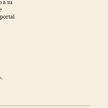
o a su
e
 portal
s
,