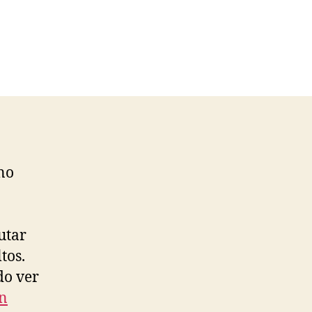
no
utar
tos.
do ver
n