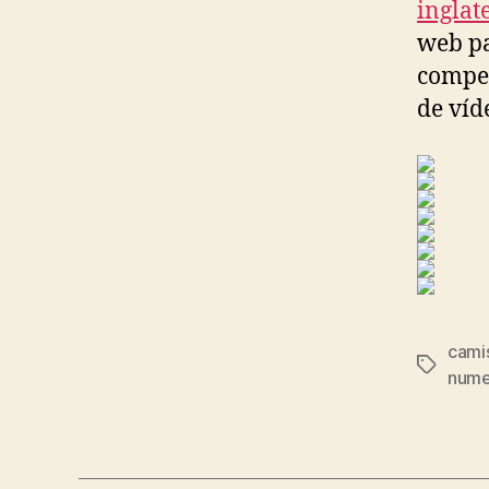
inglat
web pa
compet
de víd
camis
Etiqueta
nume