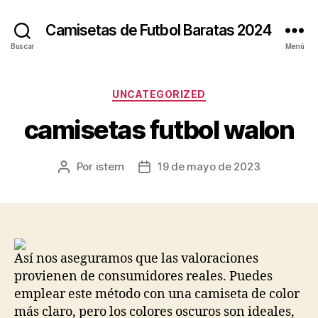
Camisetas de Futbol Baratas 2024
Buscar
Menú
Categorías
UNCATEGORIZED
camisetas futbol walon
Por
istern
19 de mayo de 2023
Autor
Fecha
de
de
la
la
entrada
entrada
Así nos aseguramos que las valoraciones
provienen de consumidores reales. Puedes
emplear este método con una camiseta de color
más claro, pero los colores oscuros son ideales,