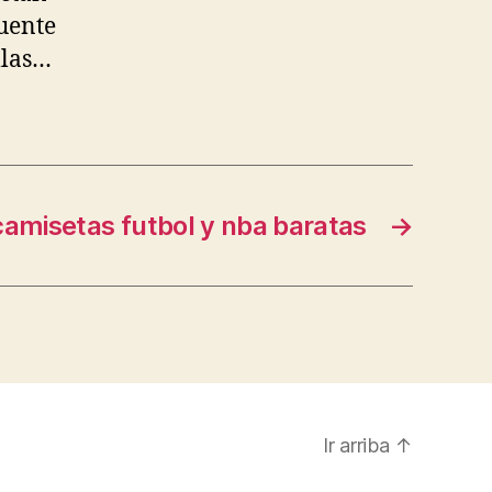
fuente
llas…
camisetas futbol y nba baratas
→
Ir arriba
↑