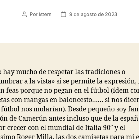
Por
istern
9 de agosto de 2023
Autor
Fecha
de
de
la
la
entrada
entrada
o hay mucho de respetar las tradiciones o
umbrar a la vista» si se permite la expresión,
n feas porque no pegan en el fútbol (ídem co
tas con mangas en baloncesto…… si nos dice
 fútbol nos molarían). Desde pequeño soy fan
ión de Camerún antes incluso que de la españ
or crecer con el mundial de Italia 90″ y el
simo Roger Milla, las dos camisetas para mi 