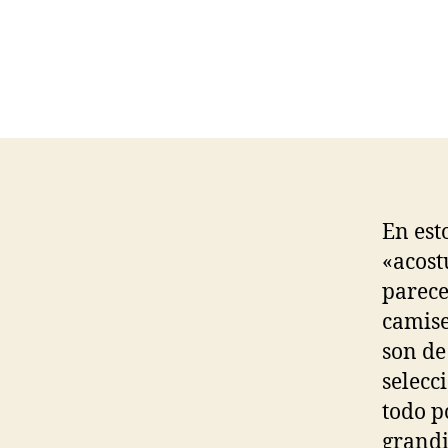
En est
«acost
parece
camise
son de
selecc
todo p
grandi