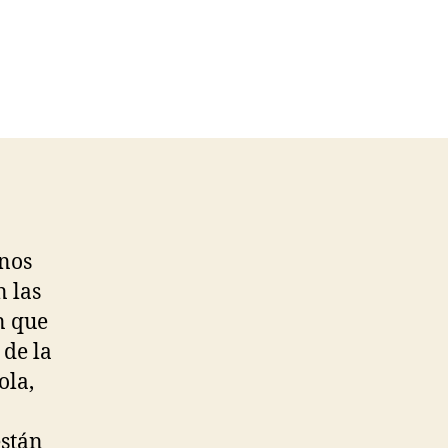
 nos
n las
n que
 de la
ola,
están