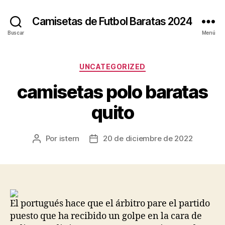
Camisetas de Futbol Baratas 2024
Buscar
Menú
Categorías
UNCATEGORIZED
camisetas polo baratas
quito
Por
istern
20 de diciembre de 2022
Autor
Fecha
de
de
la
la
entrada
entrada
El portugués hace que el árbitro pare el partido
puesto que ha recibido un golpe en la cara de