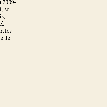
a 2009-
, se
is,
el
en los
se de