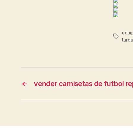
equi
Etiqueta
turqu
←
vender camisetas de futbol re