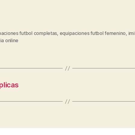
paciones futbol completas
,
equipaciones futbol femenino
,
im
s
ia online
plicas