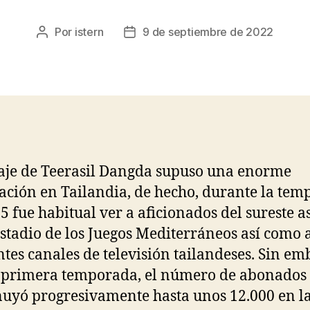
Por
istern
9 de septiembre de 2022
Autor
Fecha
de
de
la
la
entrada
entrada
haje de Teerasil Dangda supuso una enorme
ación en Tailandia, de hecho, durante la te
5 fue habitual ver a aficionados del sureste as
Estadio de los Juegos Mediterráneos así como 
ntes canales de televisión tailandeses. Sin em
a primera temporada, el número de abonados
uyó progresivamente hasta unos 12.000 en l