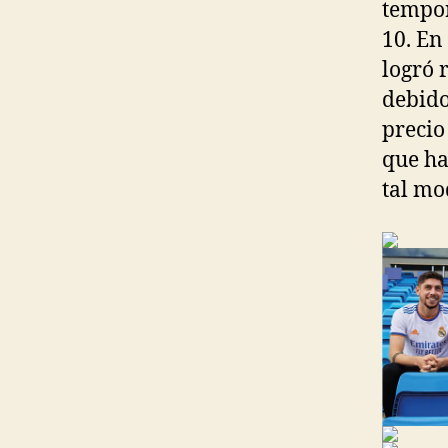
tempor
10. En
logró 
debido
precio
que ha
tal mo