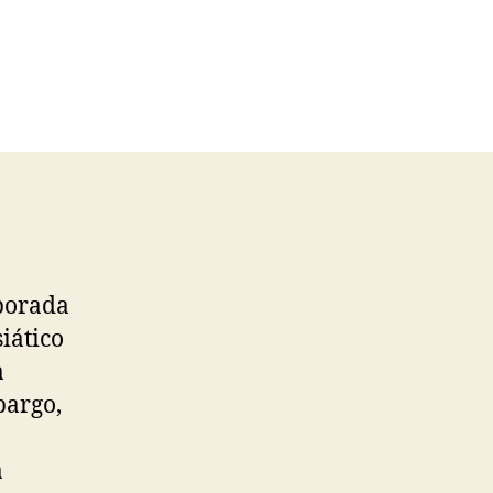
mporada
iático
a
bargo,
a