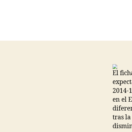
El fic
expect
2014-1
en el 
difere
tras l
dismin