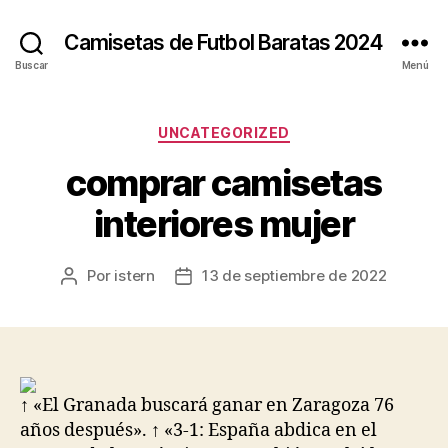
Camisetas de Futbol Baratas 2024
Buscar
Menú
Categorías
UNCATEGORIZED
comprar camisetas
interiores mujer
Por
istern
13 de septiembre de 2022
Autor
Fecha
de
de
la
la
entrada
entrada
↑ «El Granada buscará ganar en Zaragoza 76
años después». ↑ «3-1: España abdica en el