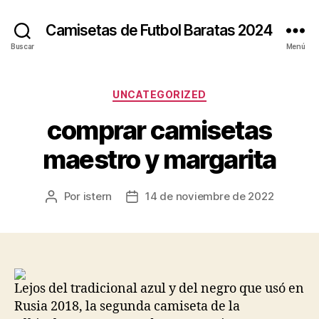
Camisetas de Futbol Baratas 2024
Buscar
Menú
Categorías
UNCATEGORIZED
comprar camisetas
maestro y margarita
Por
istern
14 de noviembre de 2022
Autor
Fecha
de
de
la
la
entrada
entrada
Lejos del tradicional azul y del negro que usó en
Rusia 2018, la segunda camiseta de la