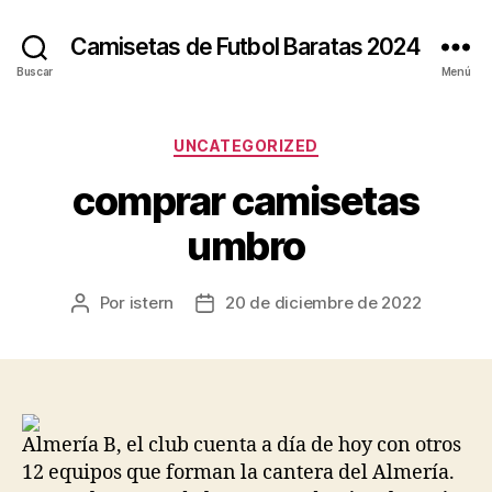
Camisetas de Futbol Baratas 2024
Buscar
Menú
Categorías
UNCATEGORIZED
comprar camisetas
umbro
Por
istern
20 de diciembre de 2022
Autor
Fecha
de
de
la
la
entrada
entrada
Almería B, el club cuenta a día de hoy con otros
12 equipos que forman la cantera del Almería.