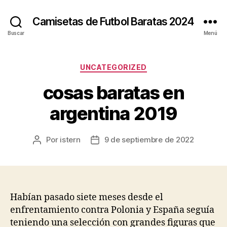
Camisetas de Futbol Baratas 2024
Buscar
Menú
Categorías
UNCATEGORIZED
cosas baratas en
argentina 2019
Por
istern
9 de septiembre de 2022
Autor
Fecha
de
de
la
la
entrada
entrada
Habían pasado siete meses desde el
enfrentamiento contra Polonia y España seguía
teniendo una selección con grandes figuras que