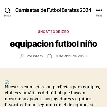
Camisetas de Futbol Baratas 2024
Buscar
Menú
Categorías
UNCATEGORIZED
equipacion futbol niño
Por
istern
14 de abril de 2023
Autor
Fecha
de
de
la
la
entrada
entrada
Nuestras camisetas son perfectas para equipos,
clubes y fanáticos del fútbol que buscan
mostrar su apoyo a sus jugadores y equipos
favoritos. En un segundo nivel de equipos se