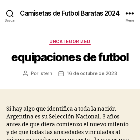
Camisetas de Futbol Baratas 2024
Buscar
Menú
Categorías
UNCATEGORIZED
equipaciones de futbol
Por
istern
16 de octubre de 2023
Autor
Fecha
de
de
la
la
entrada
entrada
Si hay algo que identifica a toda la nación
Argentina es su Selección Nacional. 3 años
antes de que diera comienzo el nuevo milenio -
y de que todas las ansiedades vinculadas al