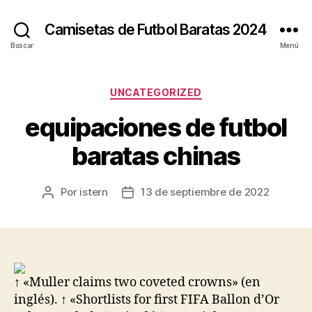
Camisetas de Futbol Baratas 2024
Buscar
Menú
Categorías
UNCATEGORIZED
equipaciones de futbol
baratas chinas
Por
istern
13 de septiembre de 2022
Autor
Fecha
de
de
la
la
entrada
entrada
↑ «Muller claims two coveted crowns» (en
inglés). ↑ «Shortlists for first FIFA Ballon d’Or