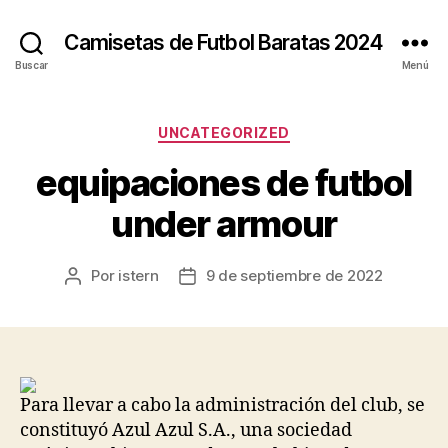
Camisetas de Futbol Baratas 2024
Buscar
Menú
Categorías
UNCATEGORIZED
equipaciones de futbol
under armour
Por
istern
9 de septiembre de 2022
Autor
Fecha
de
de
la
la
entrada
entrada
Para llevar a cabo la administración del club, se
constituyó Azul Azul S.A., una sociedad