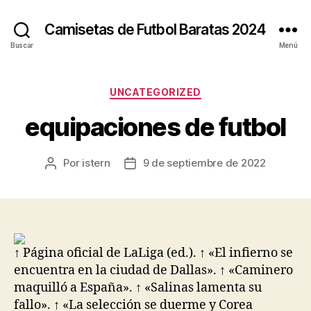
Camisetas de Futbol Baratas 2024
Buscar
Menú
Categorías
UNCATEGORIZED
equipaciones de futbol
Por
istern
9 de septiembre de 2022
Autor
Fecha
de
de
la
la
entrada
entrada
↑ Página oficial de LaLiga (ed.). ↑ «El infierno se
encuentra en la ciudad de Dallas». ↑ «Caminero
maquilló a España». ↑ «Salinas lamenta su
fallo». ↑ «La selección se duerme y Corea