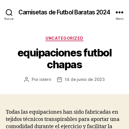
Camisetas de Futbol Baratas 2024
Buscar
Menú
Categorías
UNCATEGORIZED
equipaciones futbol
chapas
Por
istern
14 de junio de 2023
Autor
Fecha
de
de
la
la
entrada
entrada
Todas las equipaciones han sido fabricadas en
tejidos técnicos transpirables para aportar una
comodidad durante el ejercicio y facilitar la