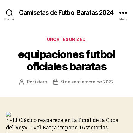
Camisetas de Futbol Baratas 2024
Buscar
Menú
Categorías
UNCATEGORIZED
equipaciones futbol
oficiales baratas
Por
istern
9 de septiembre de 2022
Autor
Fecha
de
de
la
la
entrada
entrada
↑ «El Clásico reaparece en la Final de la Copa
del Rey». ↑ «el Barça impone 16 victorias