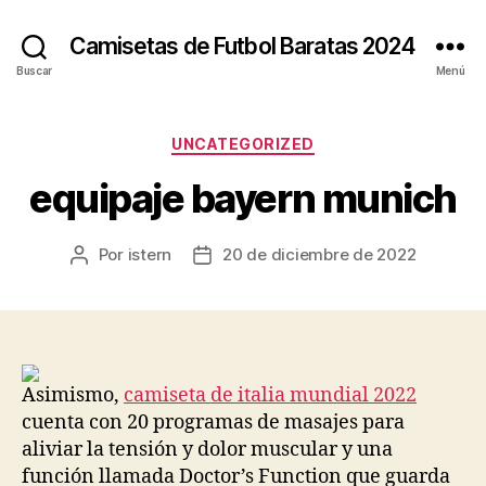
Camisetas de Futbol Baratas 2024
Buscar
Menú
Categorías
UNCATEGORIZED
equipaje bayern munich
Por
istern
20 de diciembre de 2022
Autor
Fecha
de
de
la
la
entrada
entrada
Asimismo,
camiseta de italia mundial 2022
cuenta con 20 programas de masajes para
aliviar la tensión y dolor muscular y una
función llamada Doctor’s Function que guarda