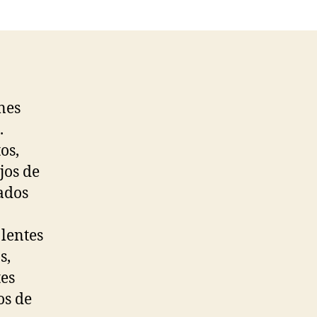
nes
.
os,
jos de
zados
 lentes
s,
tes
os de