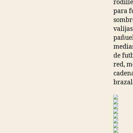
rodill
para f
sombre
valijas
pañuel
medias
de fut
red, m
cadenas
brazal