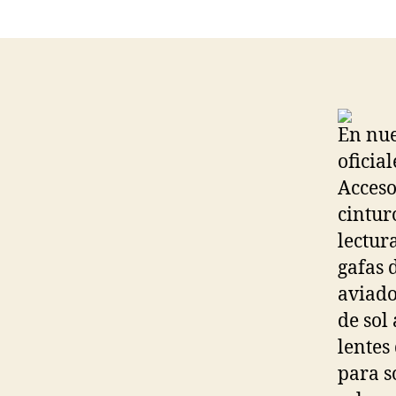
En nue
oficia
Accesor
cintur
lectur
gafas d
aviador
de sol 
lentes
para s