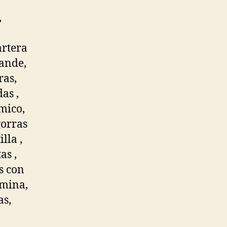
,
artera
rande,
ras,
as ,
rmico,
gorras
lla ,
as ,
s con
hmina,
as,