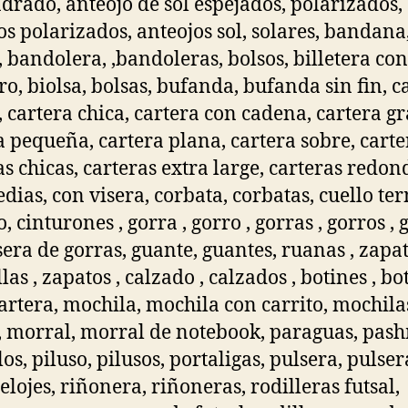
adrado, anteojo de sol espejados, polarizados,
os polarizados, anteojos sol, solares, bandana
 bandolera, ,bandoleras, bolsos, billetera con
ero, biolsa, bolsas, bufanda, bufanda sin fin, c
, cartera chica, cartera con cadena, cartera g
a pequeña, cartera plana, cartera sobre, carte
as chicas, carteras extra large, carteras redond
dias, con visera, corbata, corbatas, cuello te
o, cinturones , gorra , gorro , gorras , gorros , 
sera de gorras, guante, guantes, ruanas , zapati
las , zapatos , calzado , calzados , botines , bot
artera, mochila, mochila con carrito, mochila
, morral, morral de notebook, paraguas, pas
s, piluso, pilusos, portaligas, pulsera, pulser
relojes, riñonera, riñoneras, rodilleras futsal,