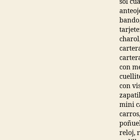
sol cu
anteoj
bando,
tarjet
charol
carter
carter
con me
cuellit
con vi
zapatil
mini c
carros
poñuelo
reloj, 