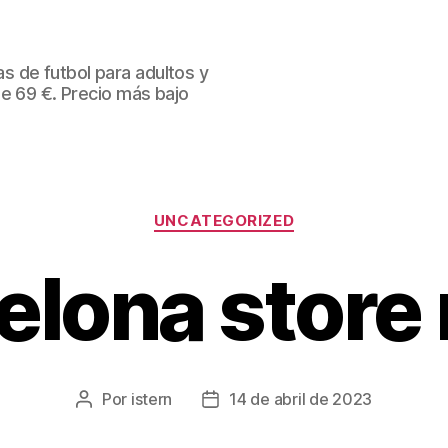
 de futbol para adultos y
de 69 €. Precio más bajo
Categorías
UNCATEGORIZED
celona store
Por
istern
14 de abril de 2023
Autor
Fecha
de
de