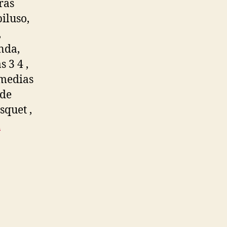
ras
iluso,
,
anda,
 3 4 ,
 medias
 de
squet ,
l