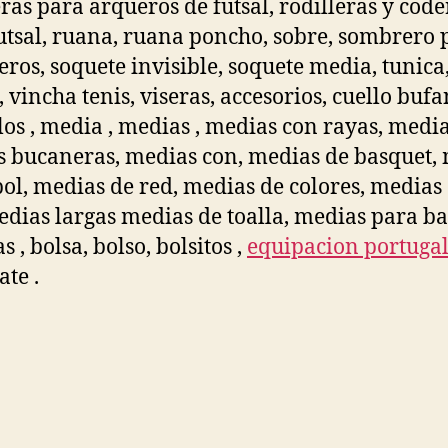
eras para arqueros de futsal, rodilleras y code
utsal, ruana, ruana poncho, sobre, sombrero p
ros, soquete invisible, soquete media, tunica
, vincha tenis, viseras, accesorios, cuello buf
os , media , medias , medias con rayas, medias
 bucaneras, medias con, medias de basquet,
bol, medias de red, medias de colores, medias
edias largas medias de toalla, medias para ba
 , bolsa, bolso, bolsitos ,
equipacion portuga
ate .