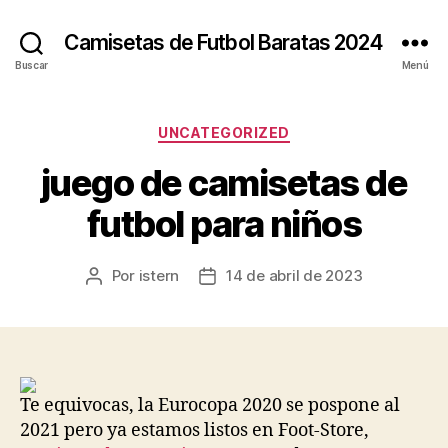
Camisetas de Futbol Baratas 2024
Buscar
Menú
Categorías
UNCATEGORIZED
juego de camisetas de
futbol para niños
Por
istern
14 de abril de 2023
Autor
Fecha
de
de
la
la
entrada
entrada
Te equivocas, la Eurocopa 2020 se pospone al
2021 pero ya estamos listos en Foot-Store,