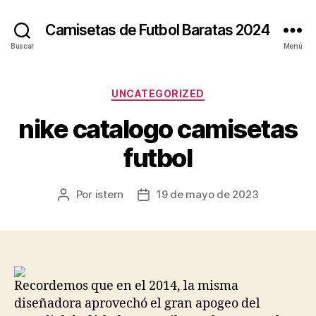
Camisetas de Futbol Baratas 2024
Buscar
Menú
Categorías
UNCATEGORIZED
nike catalogo camisetas
futbol
Por
istern
19 de mayo de 2023
Autor
Fecha
de
de
la
la
entrada
entrada
Recordemos que en el 2014, la misma
diseñadora aprovechó el gran apogeo del