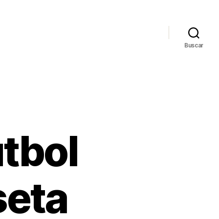
Buscar
utbol
seta