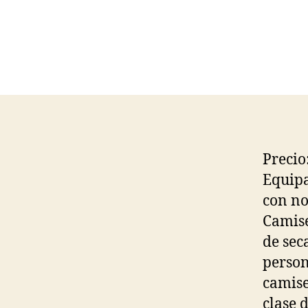
Precio
Equipa
con no
Camise
de sec
person
camise
clase 