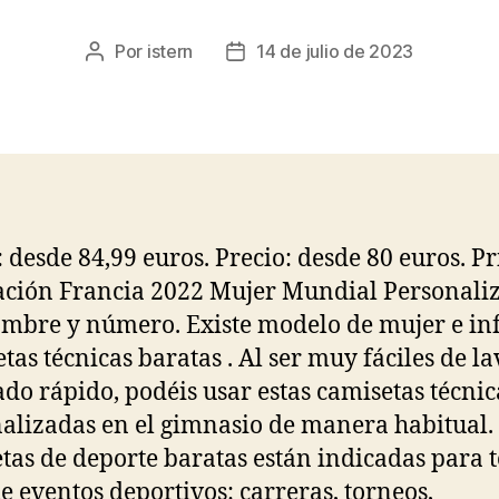
Por
istern
14 de julio de 2023
Autor
Fecha
de
de
la
la
entrada
entrada
: desde 84,99 euros. Precio: desde 80 euros. P
ción Francia 2022 Mujer Mundial Personali
mbre y número. Existe modelo de mujer e inf
tas técnicas baratas . Al ser muy fáciles de la
ado rápido, podéis usar estas camisetas técnic
alizadas en el gimnasio de manera habitual.
tas de deporte baratas están indicadas para 
de eventos deportivos: carreras, torneos,