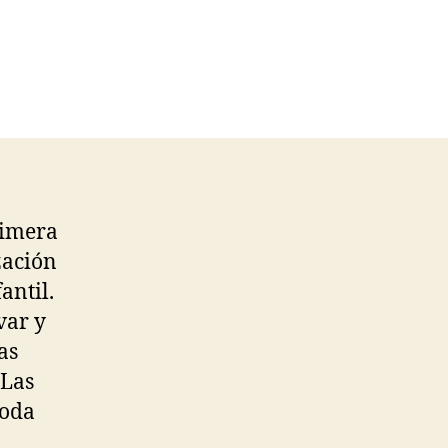
rimera
zación
antil.
var y
as
 Las
toda