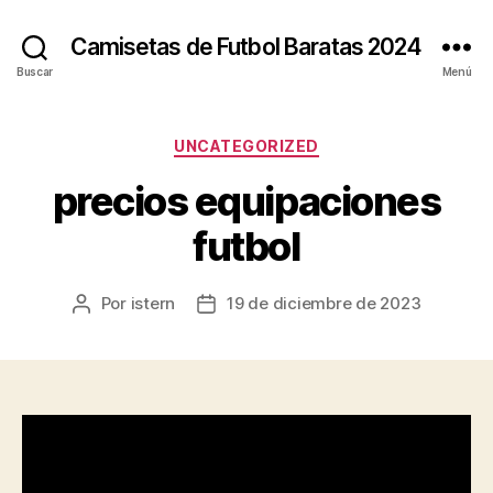
Camisetas de Futbol Baratas 2024
Buscar
Menú
Categorías
UNCATEGORIZED
precios equipaciones
futbol
Por
istern
19 de diciembre de 2023
Autor
Fecha
de
de
la
la
entrada
entrada