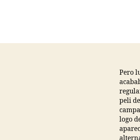
Pero l
acabab
regula
peli d
campañ
logo d
aparec
altern