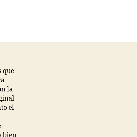
s que
ra
on la
ginal
to el
e
s bien