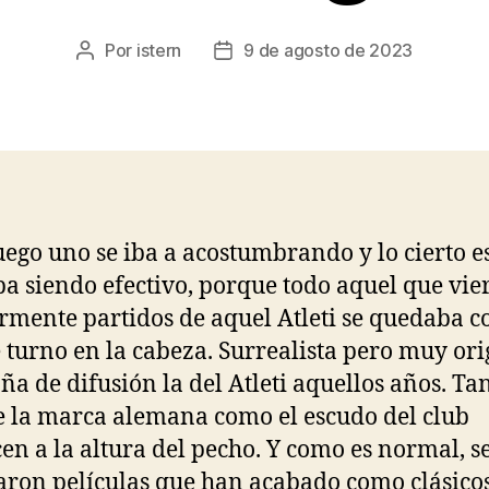
Por
istern
9 de agosto de 2023
Autor
Fecha
de
de
la
la
entrada
entrada
uego uno se iba a acostumbrando y lo cierto e
a siendo efectivo, porque todo aquel que vie
rmente partidos de aquel Atleti se quedaba c
e turno en la cabeza. Surrealista pero muy ori
a de difusión la del Atleti aquellos años. Tan
e la marca alemana como el escudo del club
en a la altura del pecho. Y como es normal, s
aron películas que han acabado como clásico