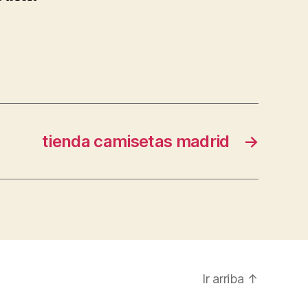
tienda camisetas madrid
→
Ir arriba
↑