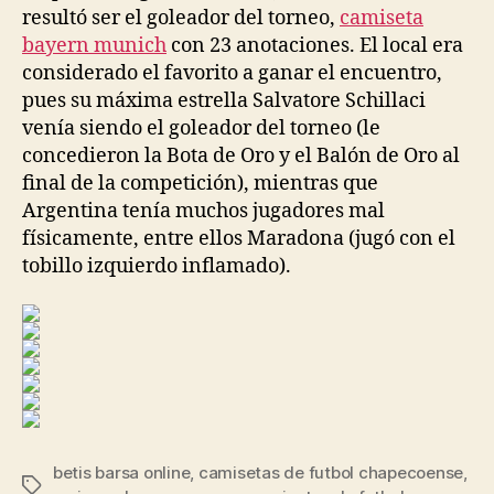
resultó ser el goleador del torneo,
camiseta
bayern munich
con 23 anotaciones. El local era
considerado el favorito a ganar el encuentro,
pues su máxima estrella Salvatore Schillaci
venía siendo el goleador del torneo (le
concedieron la Bota de Oro y el Balón de Oro al
final de la competición), mientras que
Argentina tenía muchos jugadores mal
físicamente, entre ellos Maradona (jugó con el
tobillo izquierdo inflamado).
betis barsa online
,
camisetas de futbol chapecoense
,
Etiquetas