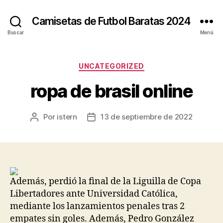
Camisetas de Futbol Baratas 2024
Buscar
Menú
Categorías
UNCATEGORIZED
ropa de brasil online
Por
istern
13 de septiembre de 2022
Autor
Fecha
de
de
la
la
entrada
entrada
Además, perdió la final de la Liguilla de Copa
Libertadores ante Universidad Católica,
mediante los lanzamientos penales tras 2
empates sin goles. Además, Pedro González