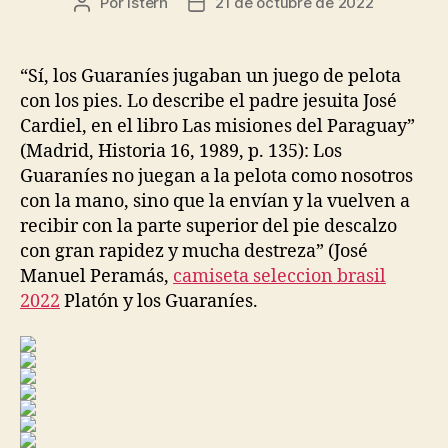
Por
istern
21 de octubre de 2022
Autor
Fecha
de
de
la
la
entrada
entrada
“Sí, los Guaraníes jugaban un juego de pelota
con los pies. Lo describe el padre jesuita José
Cardiel, en el libro Las misiones del Paraguay”
(Madrid, Historia 16, 1989, p. 135): Los
Guaraníes no juegan a la pelota como nosotros
con la mano, sino que la envían y la vuelven a
recibir con la parte superior del pie descalzo
con gran rapidez y mucha destreza” (José
Manuel Peramás,
camiseta seleccion brasil
2022
Platón y los Guaraníes.