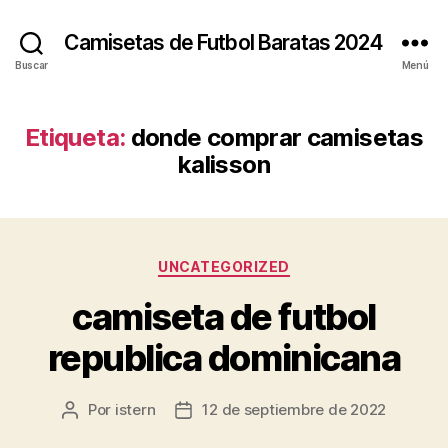
Camisetas de Futbol Baratas 2024
Buscar
Menú
Etiqueta:
donde comprar camisetas
kalisson
Categorías
UNCATEGORIZED
camiseta de futbol
republica dominicana
Por
istern
12 de septiembre de 2022
Autor
Fecha
de
de