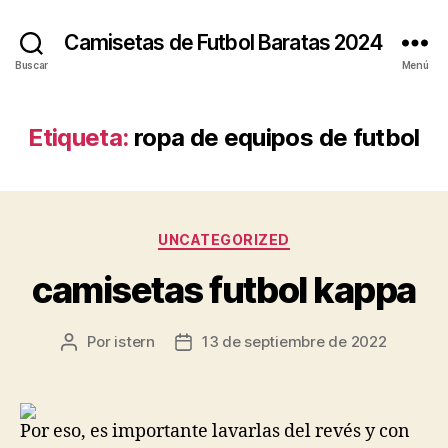
Camisetas de Futbol Baratas 2024
Buscar
Menú
Etiqueta:
ropa de equipos de futbol
Categorías
UNCATEGORIZED
camisetas futbol kappa
Por
istern
13 de septiembre de 2022
Autor
Fecha
de
de
la
la
entrada
entrada
Por eso, es importante lavarlas del revés y con