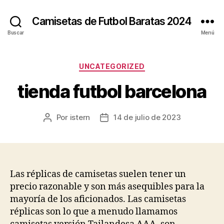
Camisetas de Futbol Baratas 2024
Buscar
Menú
Categorías
UNCATEGORIZED
tienda futbol barcelona
Por
istern
14 de julio de 2023
Autor
Fecha
de
de
la
la
entrada
entrada
Las réplicas de camisetas suelen tener un
precio razonable y son más asequibles para la
mayoría de los aficionados. Las camisetas
réplicas son lo que a menudo llamamos