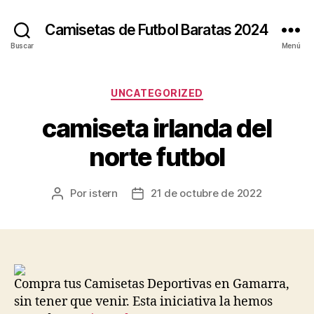
Camisetas de Futbol Baratas 2024
Buscar
Menú
Categorías
UNCATEGORIZED
camiseta irlanda del
norte futbol
Por
istern
21 de octubre de 2022
Autor
Fecha
de
de
la
la
entrada
entrada
Compra tus Camisetas Deportivas en Gamarra,
sin tener que venir. Esta iniciativa la hemos