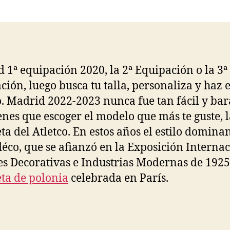
la
la
entrada
entrada
 1ª equipación 2020, la 2ª Equipación o la 3ª
ción, luego busca tu talla, personaliza y haz e
. Madrid 2022-2023 nunca fue tan fácil y bar
ienes que escoger el modelo que más te guste, 
ta del Atletco. En estos años el estilo domina
 déco, que se afianzó en la Exposición Interna
es Decorativas e Industrias Modernas de 1925
ta de polonia
celebrada en París.