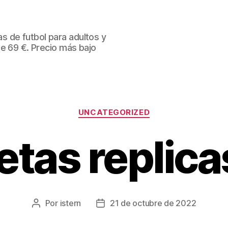
 de futbol para adultos y
de 69 €. Precio más bajo
Categorías
UNCATEGORIZED
tas replica
Por
istern
21 de octubre de 2022
Autor
Fecha
de
de