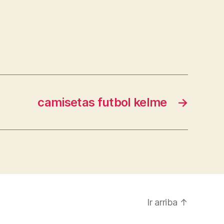
camisetas futbol kelme
→
Ir arriba
↑