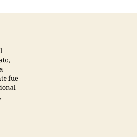
l
ato,
la
nte fue
cional
,