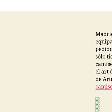
Madrid
equipa
pedido
sólo t
camise
el art
de Art
camise