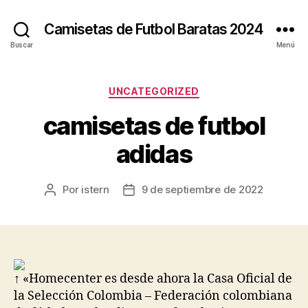
Camisetas de Futbol Baratas 2024
Buscar
Menú
Categorías
UNCATEGORIZED
camisetas de futbol
adidas
Por
istern
9 de septiembre de 2022
Autor
Fecha
de
de
la
la
entrada
entrada
↑ «Homecenter es desde ahora la Casa Oficial de
la Selección Colombia – Federación colombiana